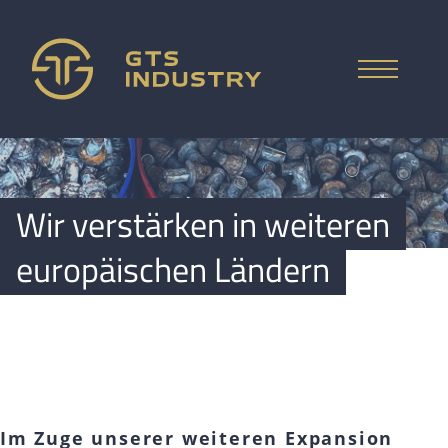
ČESKY
START
Wir verstärken in weiteren
ANGEBOT
ENGLISH
europäischen Ländern
MATERIALIEN
FIRMA
FAQ
KAUFPREISANFRAGE
Im Zuge unserer weiteren Expansion