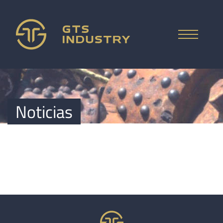
ČESKY
HOME
Noticias
ENGLISH
OFERTA
EMPRESA
DEUTSCH
MATERIALES
ITALIANO
РУССКИЙ
FAQ
PRECIO
中文