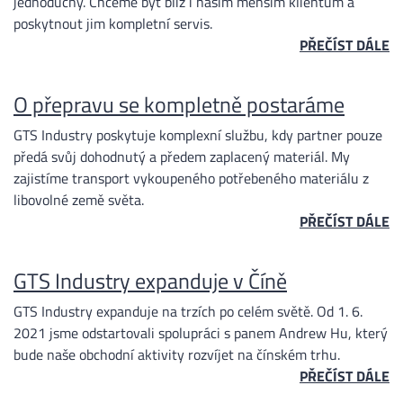
jednoduchý. Chceme být blíž i našim menším klientům a
poskytnout jim kompletní servis.
ENGLISH
PŘEČÍST DÁLE
DEUTSCH
O přepravu se kompletně postaráme
ITALIANO
GTS Industry poskytuje komplexní službu, kdy partner pouze
předá svůj dohodnutý a předem zaplacený materiál. My
zajistíme transport vykoupeného potřebeného materiálu z
РУССКИЙ
libovolné země světa.
PŘEČÍST DÁLE
ESPAÑOL
GTS Industry expanduje v Číně
中文
GTS Industry expanduje na trzích po celém světě. Od 1. 6.
2021 jsme odstartovali spolupráci s panem Andrew Hu, který
bude naše obchodní aktivity rozvíjet na čínském trhu.
PŘEČÍST DÁLE