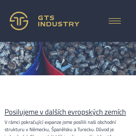
ENGLISH
ÚVOD
CO VYKUPUJEME
DEUTSCH
SPOLEČNOST
ITALIANO
OTÁZKY A ODPOVĚDI
РУССКИЙ
Posilujeme v dalších evropských zemích
POPTÁVKA CENY
ESPAÑOL
V rámci pokračující expanze jsme posílili naši obchodní
strukturu v Německu, Španělsku a Turecku. Důvod je
KONTAKT
中文