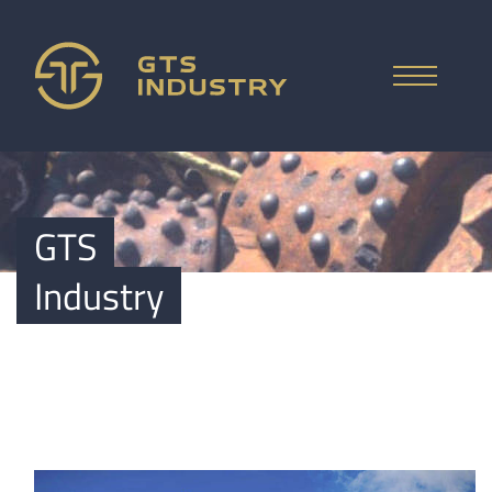
ENGLISH
ÚVOD
GTS
CO VYKUPUJEME
DEUTSCH
Industry
SPOLEČNOST
ITALIANO
OTÁZKY A ODPOVĚDI
РУССКИЙ
POPTÁVKA CENY
ESPAÑOL
KONTAKT
中文