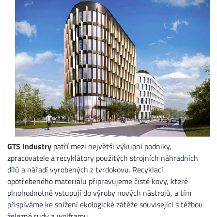
ENGLISH
DEUTSCH
ITALIANO
РУССКИЙ
ESPAÑOL
GTS Industry
patří mezi největší výkupní podniky,
中文
zpracovatele a recyklátory použitých strojních náhradních
dílů a nářadí vyrobených z tvrdokovu. Recyklací
opotřebeného materiálu připravujeme čisté kovy, které
plnohodnotně vstupují do výroby nových nástrojů, a tím
přispíváme ke snížení ekologické zátěže související s těžbou
železné rudy a wolframu.