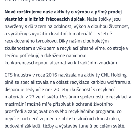
Nově rozšiřujeme naše aktivity o výrobu a přímý prodej
vlastních silničních frézovacích špiček.
Naše špičky jsou
navrženy s důrazem na odolnost, výkon a dlouhou životnost,
a vyráběny s využitím kvalitních materiálů – včetně
recyklovaného tvrdokovu. Díky našim dlouholetým
zkušenostem s výkupem a recyklací přesně víme, co stroje v
terénu potřebují, a dokážeme nabídnout
konkurenceschopnou alternativu k tradičním značkám.
GTS Industry v roce 2016 navázala na aktivity CNL Holding,
plně se specializovala na oblast recyklace karbidu wolframu a
disponuje tedy více než 20 lety zkušeností s recyklací
materiálu z 27 zemí světa. Posláním společnosti je recyklací v
maximální možné míře přispívat k ochraně životního
prostředí a zapojovat do svého recyklačního programu co
nejvíce partnerů zejména z oblasti silničních konstrukcí,
budování základů, těžby a výstavby tunelů po celém světě.