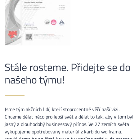
Stále rosteme. Přidejte se do
našeho týmu!
Jsme tým akčních lidí, kteří stoprocentně věří naší vizi.
Chceme dělat něco pro lepší svět a dělat to tak, aby v tom byl
jasný a dlouhodobý businessový přínos. Ve 27 zemích světa
vykupujeme opotřebovaný materiál z karbidu wolframu,
recyklujeme ho na čisté kovy a ty vracíme zpátky do procesu